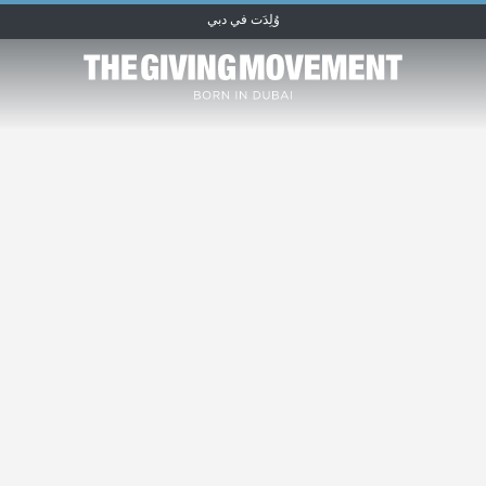
وُلِدَت في دبي