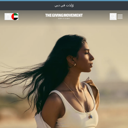
وُلِدَت في دبي