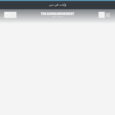
وُلِدَت في دبي