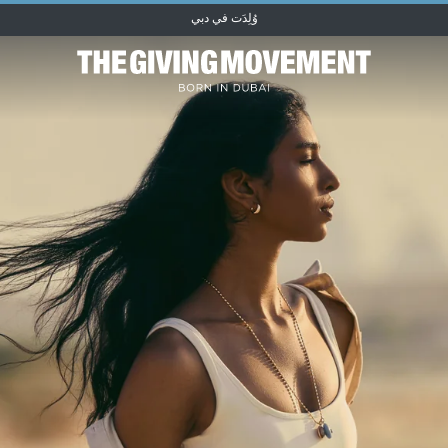
وُلِدَت في دبي